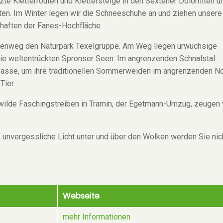
e Kletterrouten und Klettersteige in den Sextener Dolomiten u
iten. Im Winter legen wir die Schneeschuhe an und ziehen unsere
haften der Fanes-Hochfläche.
henweg den Naturpark Texelgruppe. Am Weg liegen urwüchsige
ie weltentrückten Spronser Seen. Im angrenzenden Schnalstal
Pässe, um ihre traditionellen Sommerweiden im angrenzenden No
Tier.
s wilde Faschingstreiben in Tramin, der Egetmann-Umzug, zeugen
 unvergessliche Licht unter und über den Wolken werden Sie nic
Webseite
mehr Informationen