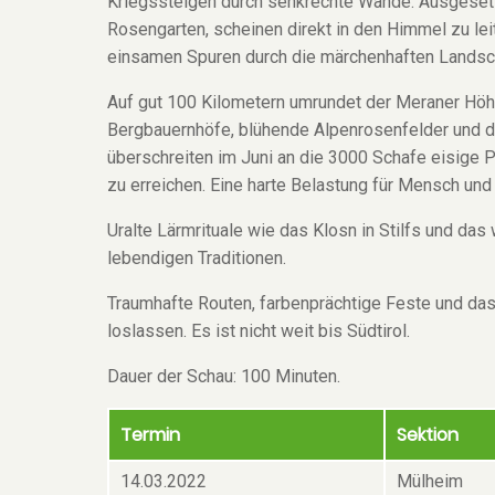
Kriegssteigen durch senkrechte Wände. Ausgesetzt
Rosengarten, scheinen direkt in den Himmel zu le
einsamen Spuren durch die märchenhaften Landsc
Auf gut 100 Kilometern umrundet der Meraner Hö
Bergbauernhöfe, blühende Alpenrosenfelder und d
überschreiten im Juni an die 3000 Schafe eisige 
zu erreichen. Eine harte Belastung für Mensch und 
Uralte Lärmrituale wie das Klosn in Stilfs und da
lebendigen Traditionen.
Traumhafte Routen, farbenprächtige Feste und das
loslassen. Es ist nicht weit bis Südtirol.
Dauer der Schau: 100 Minuten.
Termin
Sektion
14.03.2022
Mülheim