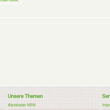
Unsere Themen
Ser
Alpinkader NRW
Imp