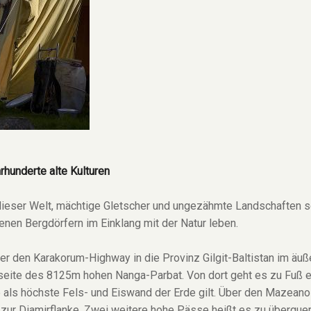
hunderte alte Kulturen
 dieser Welt, mächtige Gletscher und ungezähmte Landschaften 
enen Bergdörfern im Einklang mit der Natur leben.
ber den Karakorum-Highway in die Provinz Gilgit-Baltistan im äuß
stseite des 8125m hohen Nanga-Parbat. Von dort geht es zu Fuß e
e als höchste Fels- und Eiswand der Erde gilt. Über den Mazean
 zur Diamirflanke. Zwei weitere hohe Pässe heißt es zu überque