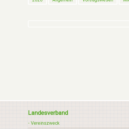
Landesverband
- Vereinszweck