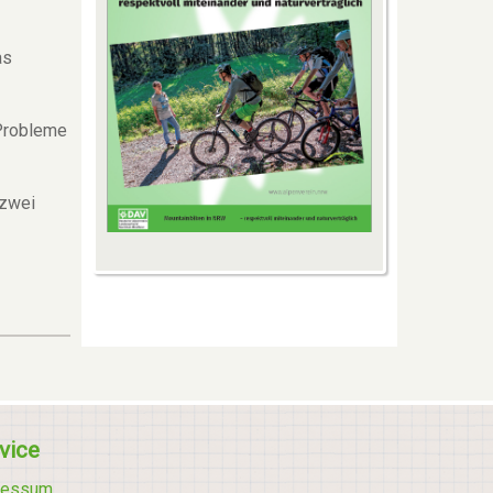
as
 Probleme
 zwei
vice
ressum