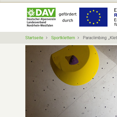
Direkt
zum
Inhalt
Startseite
Sportklettern
Paraclimbing: „Kle