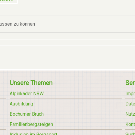
assen zu können
Unsere Themen
Ser
Alpinkader NRW
Imp
Ausbildung
Date
Bochumer Bruch
Nut
Familienbergsteigen
Kont
Inklusion im Bergsport
Suc