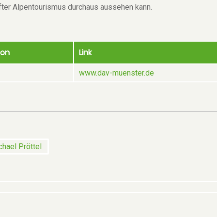
fter Alpentourismus durchaus aussehen kann.
ion
Link
www.dav-muenster.de
chael Pröttel