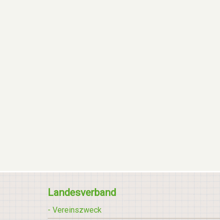
Landesverband
- Vereinszweck