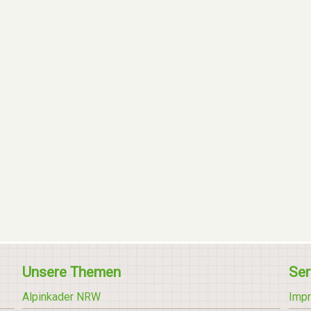
Unsere Themen
Ser
Alpinkader NRW
Imp