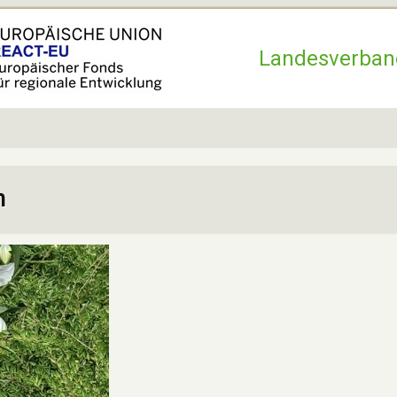
Hauptnavigation
Landesverban
n