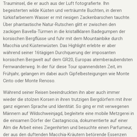
Trauminsel, die er auch aus der Luft fotografierte. Ihn
begeisterten wilde Küsten und verträumte Buchten, in deren
türkisfarbenem Wasser er mit riesigen Zackenbarschen tauchte.
Über phantastische Natur-Rutschen glitt er zwischen den
zackigen Bavella-Türmen in die kristallklaren Badegumpen der
korsischen Bergflüsse und fuhr mit dem Mountainbike durch
Macchia und Küstenwüsten. Das Highlight erlebte er aber
während seiner 16tägigen Durchquerung der imposanten
korsischen Bergwelt auf dem GR20, Europas atemberaubendsten
Fernwanderweg. In der für diese Tour spannendsten Zeit, im
Frühjahr, gelangen im dabei auch Gipfelbesteigungen wie Monte
Cinto oder Monte Renoso.
Während seiner Reisen beeindruckten ihn aber auch immer
wieder die stolzen Korsen in ihren trutzigen Bergdörfern mit ihrer
ganz eigenen Sprache und Identität. So ging er mit verwegenen
Männern auf Wildschweinjagd, begleitete eine mobile Metzgerei in
die einsamen Dörfer der Castagniccia, dokumentierte auf einer
Alm die Arbeit eines Ziegenhirten und besuchte einen Parfumeur,
der aus den duftenden Macchia-Kräutern betörende Essenzen